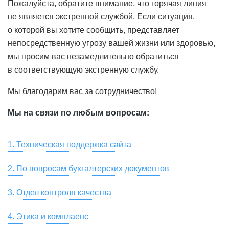
Пожалуйста, обратите внимание, что горячая линия
не является экстренной службой. Если ситуация,
о которой вы хотите сообщить, представляет
непосредственную угрозу вашей жизни или здоровью,
мы просим вас незамедлительно обратиться
в соответствующую экстренную службу.
Мы благодарим вас за сотрудничество!
Мы на связи по любым вопросам:
1. Техническая поддержка сайта
Для связи со службой технической поддержки
2. По вопросам бухгалтерских документов
пользователей, для замечаний по работе сайта и
Скачать сканы бухгалтерских документов, актов сверки,
предложений по улучшению качества услуг,
3. Отдел контроля качества
заказать их оригиналы вы можете в разделе «Мой Счет
предоставляемых HeadHunter, пожалуйста, напишите
Если вы хотите оставить отзыв о сервисе или
— Акты» онлайн-кабинета вашей компании на hh.ru.
на почту
4. Этика и комплаенс
support@hh.ru
или позвоните по номеру
появились замечания, пожелания, касающиеся
Также вы можете написать на почту
spp1doc@hh.ru
или