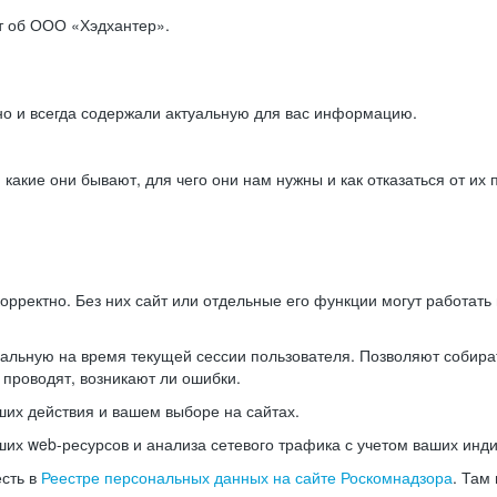
ет об ООО «Хэдхантер».
но и всегда содержали актуальную для вас информацию.
акие они бывают, для чего они нам нужны и как отказаться от их 
рректно. Без них сайт или отдельные его функции могут работат
альную на время текущей сессии пользователя. Позволяют собира
 проводят, возникают ли ошибки.
их действия и вашем выборе на сайтах.
х web-ресурсов и анализа сетевого трафика с учетом ваших инд
есть в
Реестре персональных данных на сайте Роскомнадзора
. Там