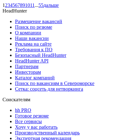
1
2
3
4
5
6
7
8
9
10
11
...
55
дальше
HeadHunter
Размещение вакансий
Поиск по резюме
О компании
Наши вакансии
Реклама на сайте
Требования к ПО
Безопасный HeadHunter
HeadHunter API
Партнерам
Инвесторам
Каталог компаний
Поиск по вакансиям в Североморске
Сетка: соцсеть для нетворкинга
Соискателям
hh PRO
Готовое резюме
Все сервисы
Хочу у вас работать
Производственный календарь
Экспертная рекомендация