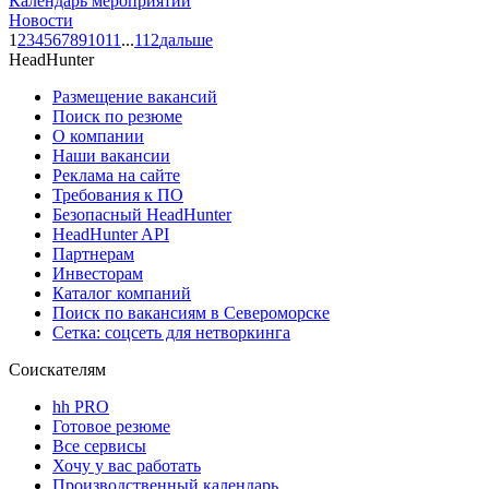
Календарь мероприятий
Новости
1
2
3
4
5
6
7
8
9
10
11
...
112
дальше
HeadHunter
Размещение вакансий
Поиск по резюме
О компании
Наши вакансии
Реклама на сайте
Требования к ПО
Безопасный HeadHunter
HeadHunter API
Партнерам
Инвесторам
Каталог компаний
Поиск по вакансиям в Североморске
Сетка: соцсеть для нетворкинга
Соискателям
hh PRO
Готовое резюме
Все сервисы
Хочу у вас работать
Производственный календарь